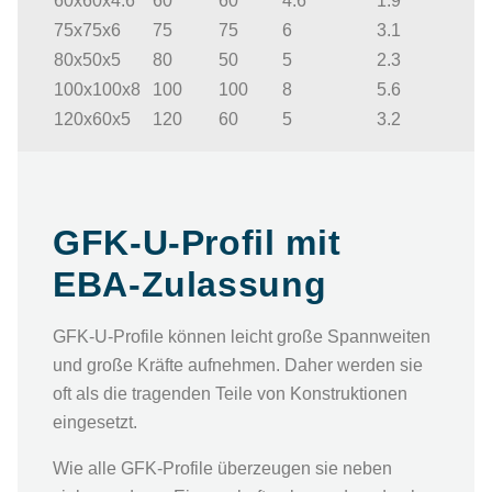
60x60x4.6
60
60
4.6
1.9
75x75x6
75
75
6
3.1
80x50x5
80
50
5
2.3
100x100x8
100
100
8
5.6
120x60x5
120
60
5
3.2
GFK-U-Profil mit
EBA-Zulassung
GFK-U-Profile können leicht große Spannweiten
und große Kräfte aufnehmen. Daher werden sie
oft als die tragenden Teile von Konstruktionen
eingesetzt.
Wie alle GFK-Profile überzeugen sie neben