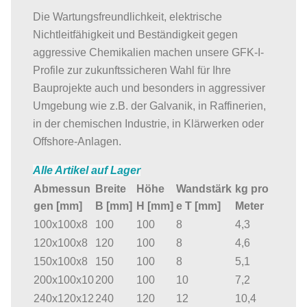
Die Wartungsfreundlichkeit, elektrische
Nichtleitfähigkeit und Beständigkeit gegen
aggressive Chemikalien machen unsere GFK-I-
Profile zur zukunftssicheren Wahl für Ihre
Bauprojekte auch und besonders in aggressiver
Umgebung wie z.B. der Galvanik, in Raffinerien,
in der chemischen Industrie, in Klärwerken oder
Offshore-Anlagen.
Alle Artikel auf Lager
Abmessun
Breite
Höhe
Wandstärk
kg pro
gen [mm]
B [mm]
H [mm]
e T [mm]
Meter
100x100x8
100
100
8
4,3
120x100x8
120
100
8
4,6
150x100x8
150
100
8
5,1
200x100x10
200
100
10
7,2
240x120x12
240
120
12
10,4