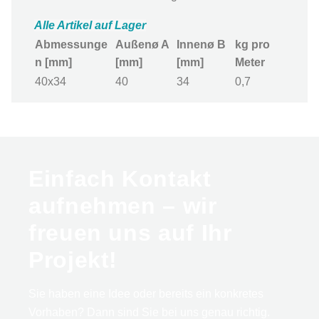
Alle Artikel auf Lager
Abmessunge
Außenø A
Innenø B
kg pro
n [mm]
[mm]
[mm]
Meter
40x34
40
34
0,7
Einfach Kontakt
aufnehmen – wir
freuen uns auf Ihr
Projekt!
Sie haben eine Idee oder bereits ein konkretes
Vorhaben? Dann sind Sie bei uns genau richtig.