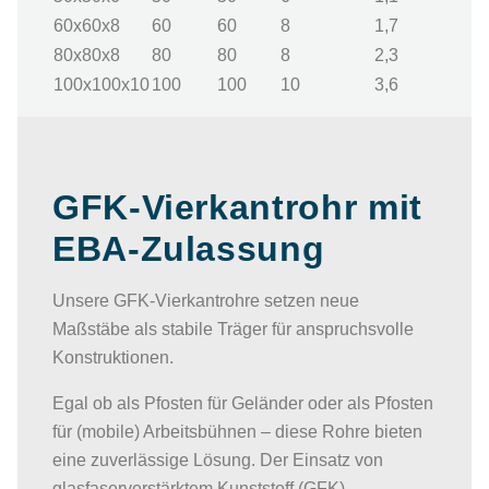
60x60x8
60
60
8
1,7
80x80x8
80
80
8
2,3
100x100x10
100
100
10
3,6
GFK-Vierkantrohr mit
EBA-Zulassung
Unsere GFK-Vierkantrohre setzen neue
Maßstäbe als stabile Träger für anspruchsvolle
Konstruktionen.
Egal ob als Pfosten für Geländer oder als Pfosten
für (mobile) Arbeitsbühnen – diese Rohre bieten
eine zuverlässige Lösung. Der Einsatz von
glasfaserverstärktem Kunststoff (GFK)