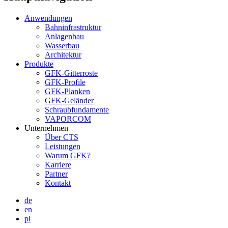
Anwendungen
Bahninfrastruktur
Anlagenbau
Wasserbau
Architektur
Produkte
GFK-Gitterroste
GFK-Profile
GFK-Planken
GFK-Geländer
Schraubfundamente
VAPORCOM
Unternehmen
Über CTS
Leistungen
Warum GFK?
Karriere
Partner
Kontakt
de
en
pl