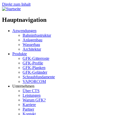
Direkt zum Inhalt
Hauptnavigation
Anwendungen
Bahninfrastruktur
Anlagenbau
Wasserbau
Architektur
Produkte
GFK-Gitterroste
GFK-Profile
GFK-Planken
GFK-Geländer
Schraubfundamente
VAPORCOM
Unternehmen
Über CTS
Leistungen
Warum GFK?
Karriere
Partner
Kontakt