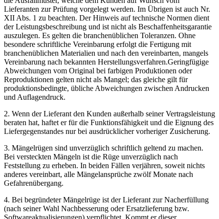
die Ausfallmuster, welche dem Kunden auf Wunsch vom
Lieferanten zur Prüfung vorgelegt werden. Im Übrigen ist auch Nr.
XII Abs. 1 zu beachten. Der Hinweis auf technische Normen dient
der Leistungsbeschreibung und ist nicht als Beschaffenheitsgarantie
auszulegen. Es gelten die branchenüblichen Toleranzen. Ohne
besondere schriftliche Vereinbarung erfolgt die Fertigung mit
branchenüblichen Materialien und nach den vereinbarten, mangels
Vereinbarung nach bekannten Herstellungsverfahren.Geringfügige
Abweichungen vom Original bei farbigen Produktionen oder
Reproduktionen gelten nicht als Mangel; das gleiche gilt für
produktionsbedingte, übliche Abweichungen zwischen Andrucken
und Auflagendruck.
2. Wenn der Lieferant den Kunden außerhalb seiner Vertragsleistung
beraten hat, haftet er für die Funktionsfähigkeit und die Eignung des
Liefergegenstandes nur bei ausdrücklicher vorheriger Zusicherung.
3. Mängelrügen sind unverzüglich schriftlich geltend zu machen.
Bei versteckten Mängeln ist die Rüge unverzüglich nach
Feststellung zu erheben. In beiden Fällen verjähren, soweit nichts
anderes vereinbart, alle Mängelansprüche zwölf Monate nach
Gefahrenübergang.
4. Bei begründeter Mängelrüge ist der Lieferant zur Nacherfüllung
(nach seiner Wahl Nachbesserung oder Ersatzlieferung bzw.
Softwareaktualisierungen) verpflichtet. Kommt er dieser