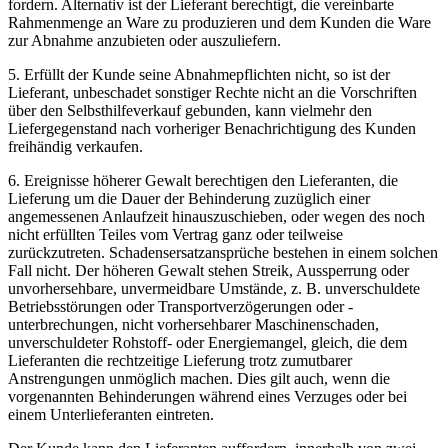
fordern. Alternativ ist der Lieferant berechtigt, die vereinbarte
Rahmenmenge an Ware zu produzieren und dem Kunden die Ware
zur Abnahme anzubieten oder auszuliefern.
5. Erfüllt der Kunde seine Abnahmepflichten nicht, so ist der
Lieferant, unbeschadet sonstiger Rechte nicht an die Vorschriften
über den Selbsthilfeverkauf gebunden, kann vielmehr den
Liefergegenstand nach vorheriger Benachrichtigung des Kunden
freihändig verkaufen.
6. Ereignisse höherer Gewalt berechtigen den Lieferanten, die
Lieferung um die Dauer der Behinderung zuzüglich einer
angemessenen Anlaufzeit hinauszuschieben, oder wegen des noch
nicht erfüllten Teiles vom Vertrag ganz oder teilweise
zurückzutreten. Schadensersatzansprüche bestehen in einem solchen
Fall nicht. Der höheren Gewalt stehen Streik, Aussperrung oder
unvorhersehbare, unvermeidbare Umstände, z. B. unverschuldete
Betriebsstörungen oder Transportverzögerungen oder -
unterbrechungen, nicht vorhersehbarer Maschinenschaden,
unverschuldeter Rohstoff- oder Energiemangel, gleich, die dem
Lieferanten die rechtzeitige Lieferung trotz zumutbarer
Anstrengungen unmöglich machen. Dies gilt auch, wenn die
vorgenannten Behinderungen während eines Verzuges oder bei
einem Unterlieferanten eintreten.