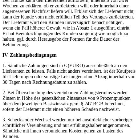
Der Kunde kann den Lieferanten auffordern, innerhalb von zwei
Wochen zu erklären, ob er zurücktreten will, oder innerhalb einer
angemessenen Nachfrist liefern will. Erklärt sich der Lieferant nicht,
kann der Kunde vom nicht erfüllten Teil des Vertrages zurücktreten.
Der Lieferant wird den Kunden unverzüglich benachrichtigen,
wenn ein Fall höherer Gewalt, wie in Absatz 1 ausgeführt, eintritt.
Er hat Beeinträchtigungen des Kunden so gering wie möglich zu
halten, ggf. durch Herausgabe der Formen für die Dauer der
Behinderung.
IV. Zahlungsbedingungen
1. Sämtliche Zahlungen sind in € (EURO) ausschließlich an den
Lieferanten zu leisten. Falls nicht anders vereinbart, ist der Kaufpreis
für Lieferungen oder sonstige Leistungen ohne Abzug innerhalb von
30 Tagen nach Rechnungsdatum zu zahlen.
2. Bei Überschreitung des vereinbarten Zahlungstermins werden
Zinsen in Höhe des gesetzlichen Zinssatzes von 9 Prozentpunkten
über dem jeweiligen Basiszinssatz gem. § 247 BGB berechnet,
sofern der Lieferant nicht einen höheren Schaden nachweist.
3. Schecks oder Wechsel werden nur bei ausdrücklicher vorheriger
schriftlicher Vereinbarung und nur erfüllungshalber angenommen.
Sämtliche mit ihnen verbundenen Kosten gehen zu Lasten des
Kunden.